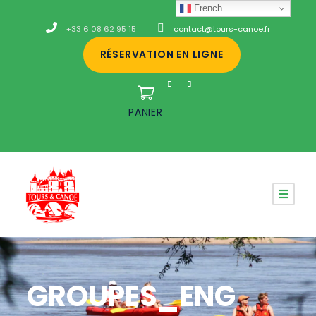
French
+33 6 08 62 95 15
contact@tours-canoe.fr
RÉSERVATION EN LIGNE
PANIER
GROUPES_ENG