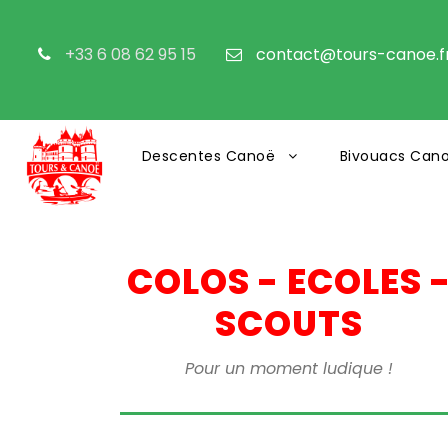
+33 6 08 62 95 15
contact@tours-canoe.f
Descentes Canoë
Bivouacs Can
COLOS - ECOLES 
SCOUTS
Pour un moment ludique !