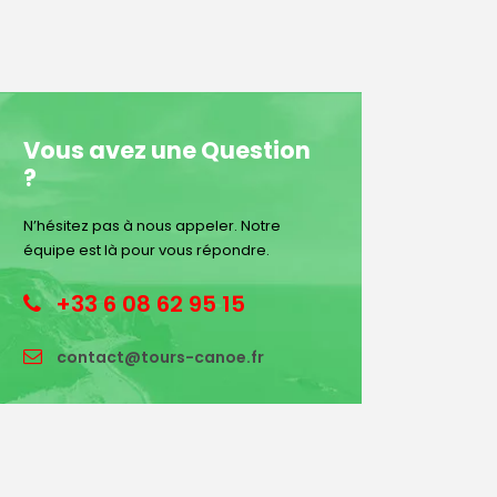
Vous avez une Question
?
N’hésitez pas à nous appeler. Notre
équipe est là pour vous répondre.
+33 6 08 62 95 15
contact@tours-canoe.fr