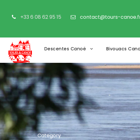
+33 6 08 62 95 15
contact@tours-canoe.f
Descentes Canoë
Bivouacs Can
Category