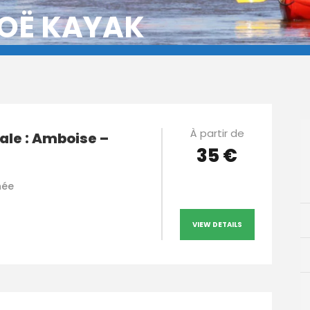
OË KAYAK
À partir de
ale : Amboise –
35 €
née
VIEW DETAILS