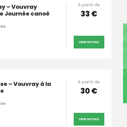
À partir de
ay – Vouvray
33 €
e Journée canoë
née
VIEW DETAILS
À partir de
e – Vouvray à la
30 €
ée
née
VIEW DETAILS