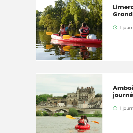
Limer
Grand
1 jour
Ambois
journ
1 jour