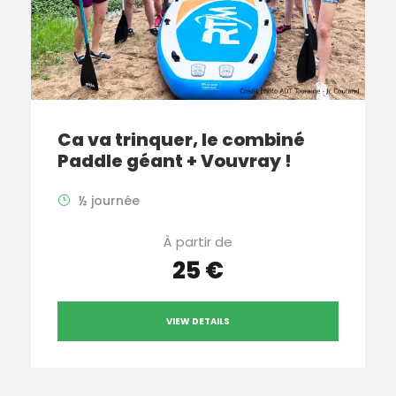
Ca va trinquer, le combiné
Paddle géant + Vouvray !
½ journée
À partir de
25 €
VIEW DETAILS