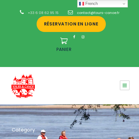
French
+33 6 08 62 95 15
contact@tours-canoe.fr
RÉSERVATION EN LIGNE
PANIER
Category