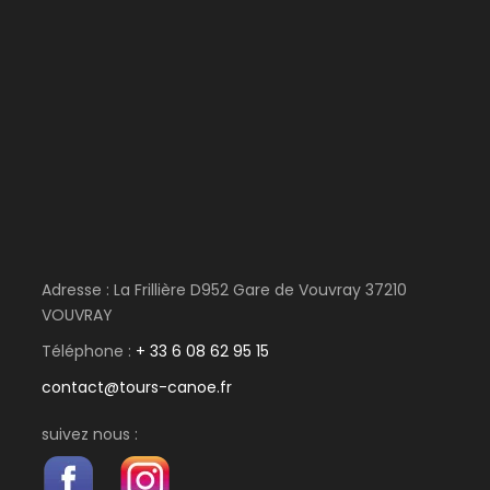
Votre mise à l’eau se fera aux alentours de 11H30
depuis Chaumont sur Loire pour commencer votre
aventure !
Jour 2
Amboise - Vouvray
14 km – 2H30/3H de navigation
Vous avez jusqu’à 18H pour revenir, prenez votre
temps, admirez les oiseaux, faites des pauses
Adresse : La Frillière D952 Gare de Vouvray 37210
(attention aux oiseaux!).
VOUVRAY
Téléphone :
+ 33 6 08 62 95 15
contact@tours-canoe.fr
suivez nous :
Map