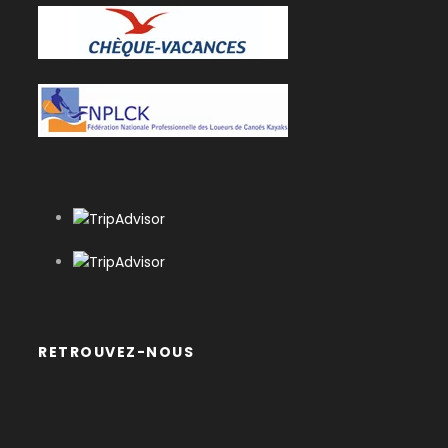
Le château de Chaumont-sur-Loire
La guinguette Sauvage à Chargé
Le château Royal d'Amboise
La guinguette d'Amboise
Itinéraire
JOUR 1
Chaumont - Amboise
RETROUVEZ-NOUS
18 km – environ 4H de navigation