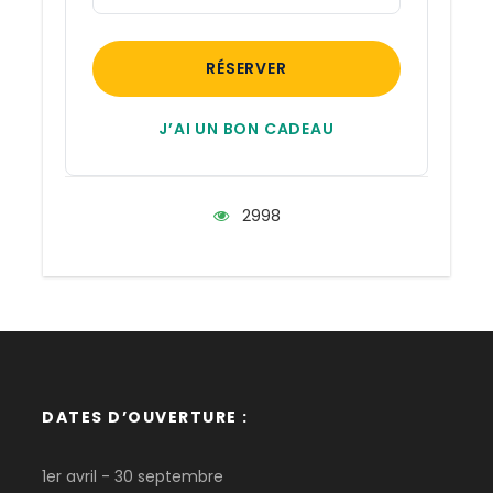
de Tours (20 min à pied)
RÉSERVER
Tarifs
Par personne
J’AI UN BON CADEAU
55,00 € / personne
2998
En kayak biplace insubmersible
62,50 € / personne
En canoë canadien biplace
40,00 € / enfant - 12 ans
En place du milieu uniquement
64,00 € / personne
DATES D’OUVERTURE :
En kayak monoplace
1er avril - 30 septembre
Ce qui est inclus