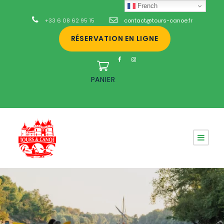
French
+33 6 08 62 95 15
contact@tours-canoe.fr
RÉSERVATION EN LIGNE
PANIER