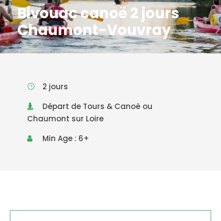
Bivouac canoë 2 jours
Chaumont-Vouvray
2 jours
Départ de Tours & Canoë ou
Chaumont sur Loire
Min Age : 6+