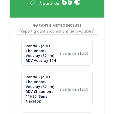
55 €
jour même ou le lendemain merci de nous
À partir de
contacter au 06 08 62 95 15 ou par mail
Tarif de Groupe à partir de 12 pers (
nous
contacter
).
GARANTIE METEO INCLUSE
(Report gratuit si conditions défavorables)
Rando 2 jours
Vous venez en voiture ?
Chaumont-
à partir de €12.50
RDV VOUVRAY ! Parking sécurisé sur notre base,
Vouvray (32 km)
RDV Vouvray 10H
navette jusqu'à Chaumont pour le départ.
J1 : RDV 10H00
à la base de Vouvray
Rando 2 jours
Chaumont-
J2 : Retour 18H
Vouvray (32 km)
à partir de €12.50
à la base de Vouvray
RDV Chaumont
11H30 (Sans
Navette)
J2 : option Guinguette de Tours : Navette
retour à 16H30