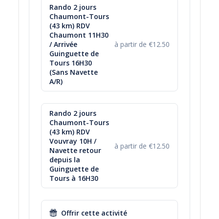
+11 km (2H de navigation) - Navette retour
Rando 2 jours
depuis la Guinguette de Tours vers notre base
Chaumont-Tours
Nautique, RDV 16H30 à La Guinguette de Tours
(43 km) RDV
Chaumont 11H30
/ Arrivée
à partir de €12.50
Guinguette de
Vous venez en train ?
Tours 16H30
(Sans Navette
Arrivée Gare de ONZAIN. Le lieu de RDV vous sera
A/R)
transmis par mail au moment de la réservation. Pas de
navette retour après l'activité.
J1 : RDV à 11H30
Rando 2 jours
Chaumont-Tours
Au bord de l'eau, à 20 min à pied de la gare
(43 km) RDV
Vouvray 10H /
à partir de €12.50
J2 : Retour max 18H à Tours&Canoë
Navette retour
depuis la
Retour via la gare de Montlouis-sur-Loire,
Guinguette de
accessible à 10 min à pied de la base
Tours à 16H30
J2 : option Guinguette de Tours :
Récupération du matériel à 16H30
Offrir cette activité
+11 km (2H de navigation) - Retour via la Gare