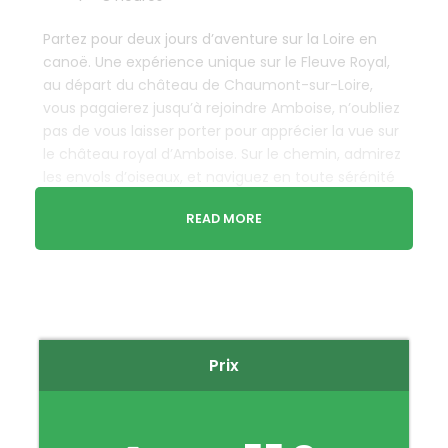
Partez pour deux jours d’aventure sur la Loire en
canoë. Une expérience unique sur le Fleuve Royal,
au départ du château de Chaumont-sur-Loire,
vous pagaierez jusqu’à rejoindre Amboise, n’oubliez
pas de vous laisser porter pour apprécier la vue sur
le château royal d’Amboise. Sur le chemin, admirez
les envols d’oiseaux, et naviguez en toute sérénité
sur un parcours accessible à tous.
READ MORE
CONDITIONS :
Avoir + de 6 ans, savoir nager. Chaussures fermées
obligatoires.
Prix
RESERVATION :
ATTENTION ! La réservation par internet n’est
possible que jusqu’à J-1 17H30 !
Pour connaître nos disponibilités et réserver pour le