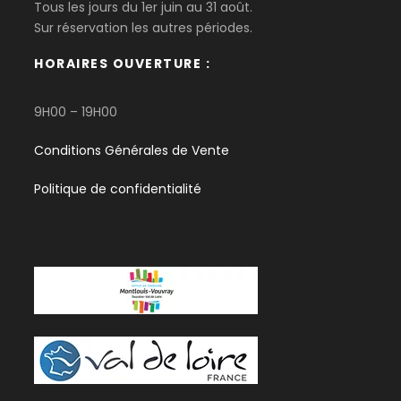
Tous les jours du 1er juin au 31 août.
Location du canoë (insubmersible ou
Sur réservation les autres périodes.
canadien)
Avec gilet de sauvetage obligatoire
HORAIRES OUVERTURE :
1 Bidon étanche de 50 L / personne
9H00 – 19H00
Ouverture = 30 cm; diam. = 41 cm; haut. = 50
cm
Conditions Générales de Vente
Navette vers Chaumont-sur-Loire
Politique de confidentialité
Ce que vous devez apporter
Télécharger la liste des éléments à
apporter
Les points d'intérêts