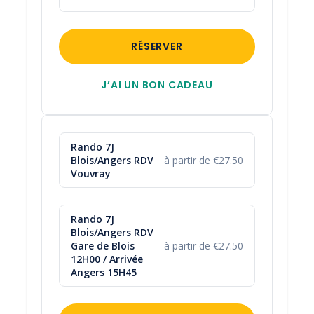
Horaires et lieux de RDV
Si RDV en gare
J1 : RDV à 12H
RÉSERVER
Gare de Blois
Dernier jour, récupération du matériel entre
J’AI UN BON CADEAU
13H et 17H
Selon gare de retour choisie
Rando 7J
Maximum Guinguette Port Thibault
Blois/Angers RDV
à partir de €27.50
Gare de Tours - SPDC - Langeais - Port Boulet
Vouvray
- Saumur
Rando 7J
Tarifs
Blois/Angers RDV
Gare de Blois
à partir de €27.50
Par personne
12H00 / Arrivée
Angers 15H45
Demander un devis