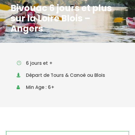
Bivouac 6 jours et plus
sur la Loire Blois –
Angers
6 jours et +
Départ de Tours & Canoë ou Blois
Min Age : 6+