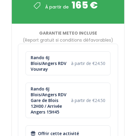
165 €
possible que jusqu’à J-1 17H30 !
À partir de
Pour connaître nos disponibilités et réserver pour le
jour même ou le lendemain merci de nous
contacter au 06 08 62 95 15 ou par mail
GARANTIE METEO INCLUSE
Tarif de Groupe à partir de 12 pers (
nous
(Report gratuit si conditions défavorables)
contacter
).
Rando 6J
Blois/Angers RDV
à partir de €24.50
Vouvray
Horaires et lieux de RDV
Si véhiculés
J1 : RDV 10H00
Rando 6J
Blois/Angers RDV
à la base de Vouvray
Gare de Blois
à partir de €24.50
Dernier jour : Navette entre 15H et 17H
12H00 / Arrivée
Angers 15H45
Lieu de RDV à définir la veille
Offrir cette activité