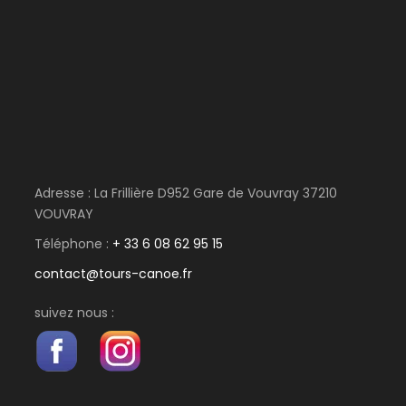
JOUR 4
Tours - Bréhémont
25 km – environ 5H de navigation
JOUR 5
Bréhémont - Montsoreau
Adresse : La Frillière D952 Gare de Vouvray 37210
VOUVRAY
Téléphone :
+ 33 6 08 62 95 15
25 km – environ 5H de navigation
contact@tours-canoe.fr
JOUR 6
Montsoreau - Saint Martin de la
suivez nous :
Place
20 km – environ 4H de navigation