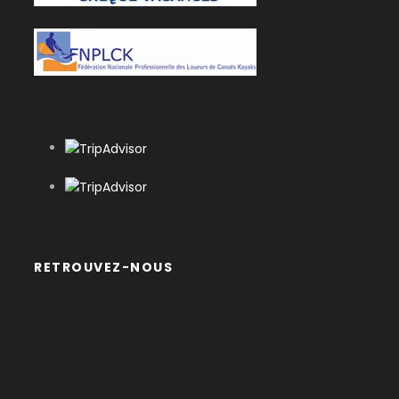
Itinéraire
JOUR 1
Blois - Chaumont
20 km – environ 4H de navigation
JOUR 2
Chaumont - Amboise
RETROUVEZ-NOUS
18 km – environ 4H de navigation
Jour 3
Amboise - Tours
25 km – 5H de navigation