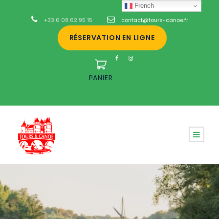
French
+33 6 08 62 95 15
contact@tours-canoe.fr
RÉSERVATION EN LIGNE
PANIER