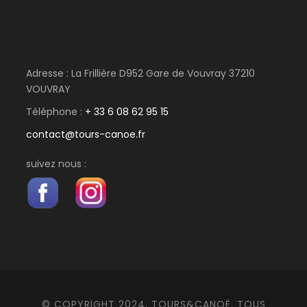
18 km – environ 4H de navigation
Jour 3
Amboise - Vouvray
Adresse : La Frillière D952 Gare de Vouvray 37210
VOUVRAY
14 km – 2H30/3H de navigation
Téléphone :
+ 33 6 08 62 95 15
contact@tours-canoe.fr
suivez nous :
Map
© COPYRIGHT 2024, TOURS&CANOË, TOUS