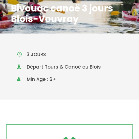
Bivouac canoë 3 jours
Blois-Vouvray
3 JOURS
Départ Tours & Canoë ou Blois
Min Age : 6+