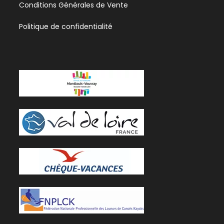
Ouverture = 30 cm; diam. = 41 cm; haut. = 50
Conditions Générales de Vente
cm
Politique de confidentialité
Navette vers Blois
Ce que vous devez apporter
Télécharger la liste des éléments à
apporter
Les points d'intérêts
Le château de Blois
Le château de Chaumont-sur-Loire
La guinguette Sauvage à Chargé
Le château Royal d'Amboise