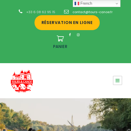
French
+33 6 08 62 95 15
contact@tours-canoe.fr
RÉSERVATION EN LIGNE
PANIER