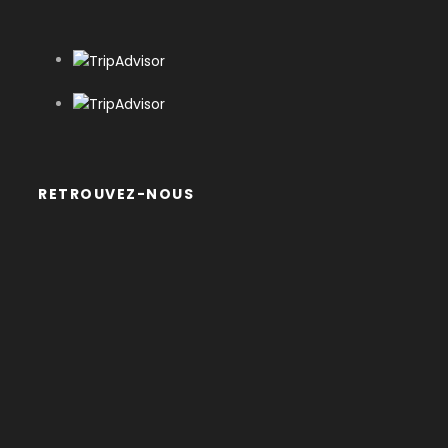
La guinguette d'Amboise
Itinéraire
RETROUVEZ-NOUS
JOUR 1
Blois - Chaumont
21 km – environ 4H de navigation
JOUR 2
Chaumont - Amboise