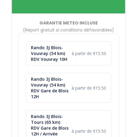
Pour connaître nos disponibilités et réserver pour le
jour même ou le lendemain merci de nous
contacter au 06 08 62 95 15 ou par mail
GARANTIE METEO INCLUSE
Tarif de Groupe à partir de 12 pers (
nous
(Report gratuit si conditions défavorables)
contacter
).
Rando 3J Blois-
Vouvray (54 km)
à partir de €15.50
RDV Vouvray 10H
Vous venez en voiture ?
RDV VOUVRAY ! Parking sécurisé sur notre base, on fait
Rando 3J Blois-
la navette aller jusqu'au point de départ.
Vouvray (54 km)
à partir de €15.50
J1 : RDV 10H00
RDV Gare de Blois
12H
à la base de Vouvray
J3 : Retour max 18H
à la base de Vouvray
Rando 3J Blois-
Tours (65 km)
RDV Gare de Blois
à partir de €15.50
12H / Arrivée